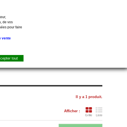
Contactez-nous
Connexion
eur,
s, de vos
sées pour faire
Panier
(vide)
e vente
cepter tout
tes, Bacs
Urgence
Promo
Destockage
Il y a 1 produit.
Afficher :
Grille
Liste