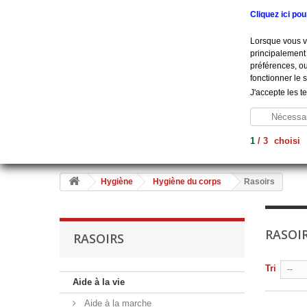
Appelez-nous au :
+33 (0) 801 908 500
Cliquez ici po
Lorsque vous vi
principalement 
préférences, ou
fonctionner le 
J'accepte les t
Nécessai
1
/
3
choisi
Aide À La Vie
Diagnostic
Soins
Hygiène
Me
Hygiène
Hygiène du corps
Rasoirs
RASOI
RASOIRS
Tri
--
Aide à la vie
Aide à la marche