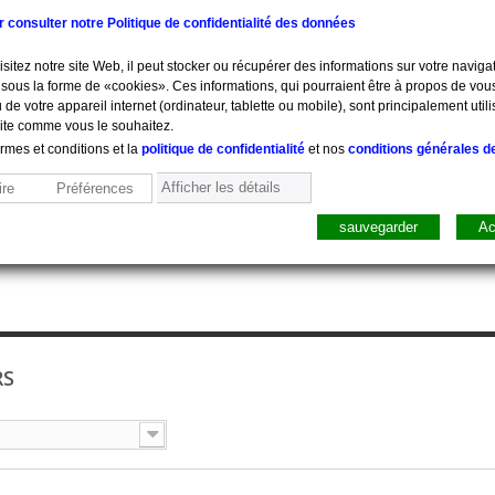
ur consulter notre Politique de confidentialité des données
sitez notre site Web, il peut stocker ou récupérer des informations sur votre navigat
sous la forme de «cookies». Ces informations, qui pourraient être à propos de vou
 de votre appareil internet (ordinateur, tablette ou mobile), sont principalement utili
site comme vous le souhaitez.
ermes et conditions et la
politique de confidentialité
et nos
conditions générales d
Afficher les détails
re
Préférences
sauvegarder
Ac
sure, Pesée
Mobilier
Pharmacie
Sacs, Mallet
Perfusion
RS