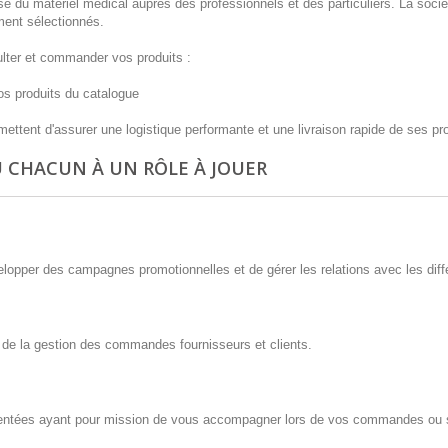
e du matériel médical auprès des professionnels et des particuliers. La soci
ment sélectionnés.
ulter et commander vos produits :
nos produits du catalogue
ttent d'assurer une logistique performante et une livraison rapide de ses pro
Ù CHACUN À UN RÔLE À JOUER
elopper des campagnes promotionnelles et de gérer les relations avec les diffé
 de la gestion des commandes fournisseurs et clients.
imentées ayant pour mission de vous accompagner lors de vos commandes ou 