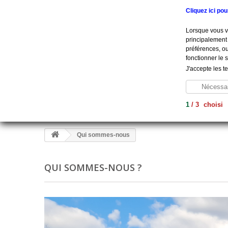
Appelez-nous au :
+33 (0) 801 908 500
Cliquez ici po
Lorsque vous vi
principalement 
préférences, ou
fonctionner le 
J'accepte les t
Nécessai
1
/
3
choisi
Aide À La Vie
Diagnostic
Soins
Hygiène
Me
Qui sommes-nous
QUI SOMMES-NOUS ?