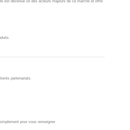
été est devenue un des acteurs majeurs de ce marché et offre
duits.
rents partenariats.
simplement pour vous renseigner.