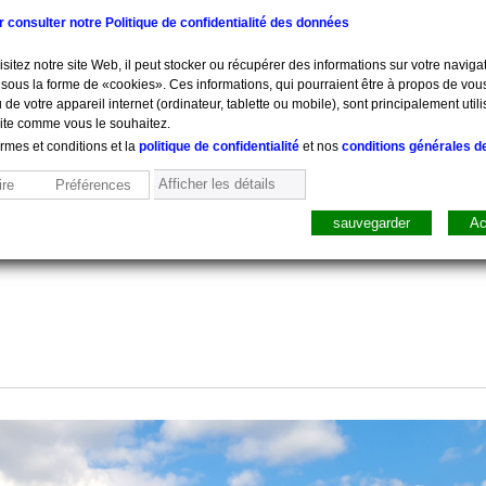
ur consulter notre Politique de confidentialité des données
sitez notre site Web, il peut stocker ou récupérer des informations sur votre navigat
sous la forme de «cookies». Ces informations, qui pourraient être à propos de vou
 de votre appareil internet (ordinateur, tablette ou mobile), sont principalement utili
site comme vous le souhaitez.
ermes et conditions et la
politique de confidentialité
et nos
conditions générales d
Afficher les détails
re
Préférences
sauvegarder
Ac
sure, Pesée
Mobilier
Pharmacie
Sacs, Mallet
Perfusion