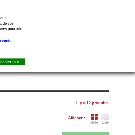
Contactez-nous
Connexion
eur,
s, de vos
sées pour faire
Panier
(vide)
e vente
cepter tout
tes, Bacs
Urgence
Promo
Destockage
Il y a 12 produits.
Afficher :
Grille
Liste