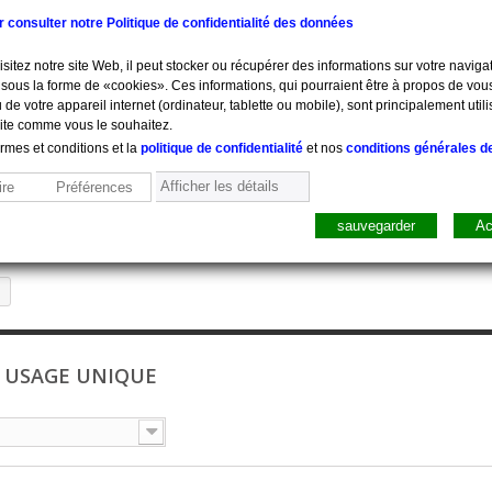
ur consulter notre Politique de confidentialité des données
sitez notre site Web, il peut stocker ou récupérer des informations sur votre navigat
sous la forme de «cookies». Ces informations, qui pourraient être à propos de vou
 de votre appareil internet (ordinateur, tablette ou mobile), sont principalement utili
site comme vous le souhaitez.
ermes et conditions et la
politique de confidentialité
et nos
conditions générales d
Afficher les détails
re
Préférences
sauvegarder
Ac
sure, Pesée
Mobilier
Pharmacie
Sacs, Mallet
Perfusion
À USAGE UNIQUE