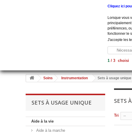
Appelez-nous au :
+33 (0) 801 908 500
Cliquez ici po
Lorsque vous vi
principalement 
préférences, ou
fonctionner le 
J'accepte les t
Nécessai
1
/
3
choisi
Aide À La Vie
Diagnostic
Soins
Hygiène
Me
Soins
Instrumentation
Sets à usage unique
SETS 
SETS À USAGE UNIQUE
Tri
--
Aide à la vie
Aide à la marche