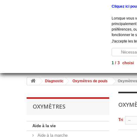
Appelez-nous au :
+33 (0) 801 908 500
Cliquez ici po
Lorsque vous vi
principalement 
préférences, ou
fonctionner le 
J'accepte les t
Nécessai
1
/
3
choisi
Aide À La Vie
Diagnostic
Soins
Hygiène
Me
Diagnostic
Oxymètres de pouls
Oxymètre
OXYM
OXYMÈTRES
Tri
--
Aide à la vie
Aide à la marche