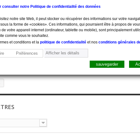
ur consulter notre Politique de confidentialité des données
sitez notre site Web, il peut stocker ou récupérer des informations sur votre navigat
sous la forme de «cookies». Ces informations, qui pourraient être à propos de vou
 de votre appareil internet (ordinateur, tablette ou mobile), sont principalement utili
site comme vous le souhaitez.
ermes et conditions et la
politique de confidentialité
et nos
conditions générales d
Afficher les détails
re
Préférences
sauvegarder
Ac
sure, Pesée
Mobilier
Pharmacie
Sacs, Mallet
Perfusion
s
ÈTRES