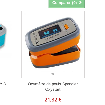
Comparer (
0
)
Y 3
Oxymètre de pouls Spengler
Oxystart
21,32 €