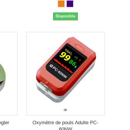
Disponible
gler
Oxymètre de pouls Adulte PC-
60NW