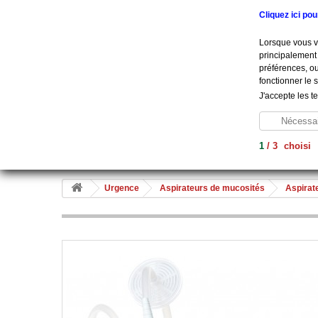
Appelez-nous au :
+33 (0) 801 908 500
Cliquez ici po
Lorsque vous vi
principalement 
préférences, ou
fonctionner le 
J'accepte les t
Nécessai
1
/
3
choisi
Aide À La Vie
Diagnostic
Soins
Hygiène
Me
Urgence
Aspirateurs de mucosités
Aspirate