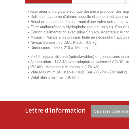
• Aspirateur chirurgical électrique destiné à pratiquer des as
• Doté d’un système d’alarme visuelle et sonore indiquant si 
• Bocal de recueil des fluides muni d’une valve anti-reflux av
• Filtre antibactérien & Hydrophobe (patient unique). Canule
• Cordon d’alimentation avec prise Schuko, Adaptateur Auto
• Moteur : Pompe à piston sans huile ne nécessitant aucun e
• Niveau Sonore : 63 dBA. Poids : 4,9 kg.
• Dimensions : 350 x 210 x 180 mm.
• 8 x14 Tuyaux Silicone (autoclavables) et connecteurs con
• Alimentation : 14V 4A avec adaptateur Universel AC/DC, ba
(12V 4A) - Adaptateur Automobile (12V 4A).
• Vide Maximum (Ajustable) : 0,80 Bar -80 kPa -600 mmHg.
• Débit libre d’air max : 36 l/min.
Lettre d'information