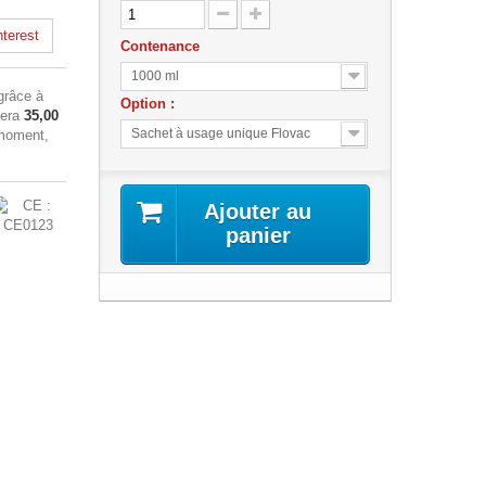
terest
Contenance
1000 ml
râce à
Option :
sera
35,00
Sachet à usage unique Flovac
 moment,
Ajouter au
panier