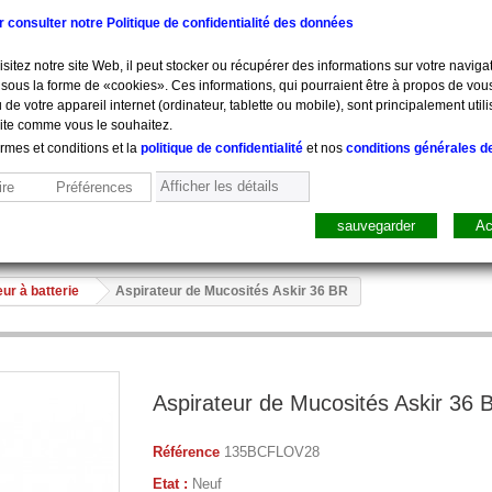
ur consulter notre Politique de confidentialité des données
sitez notre site Web, il peut stocker ou récupérer des informations sur votre navigat
sous la forme de «cookies». Ces informations, qui pourraient être à propos de vou
 de votre appareil internet (ordinateur, tablette ou mobile), sont principalement utili
site comme vous le souhaitez.
ermes et conditions et la
politique de confidentialité
et nos
conditions générales d
Afficher les détails
re
Préférences
sauvegarder
Ac
sure, Pesée
Mobilier
Pharmacie
Sacs, Mallet
Perfusion
ur à batterie
Aspirateur de Mucosités Askir 36 BR
Aspirateur de Mucosités Askir 36 
Référence
135BCFLOV28
Etat :
Neuf