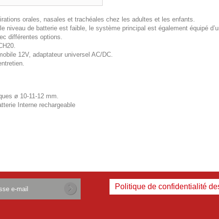
pirations orales, nasales et trachéales chez les adultes et les enfants.
le niveau de batterie est faible, le système principal est également équipé d
ec différentes options.
 CH20.
mobile 12V, adaptateur universel AC/DC.
ntretien.
iques ø 10-11-12 mm.
tterie Interne rechargeable
Politique de confidentialité d