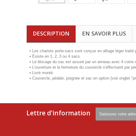
DESCRIPTION
EN SAVOIR PLUS
• Les chariots porte-sacs sont conçus en alliage léger traité
• Existe en 1, 2, 3 ou 4 sacs.
• Le blocage du sac est assuré par un anneau avec 4 coins
• L'ouverture et la fermeture du couvercle s'effectuent par 
• Livré monté.
• Couvercle, pédale, poignée et sac en option (voir onglet "p
Lettre d'information