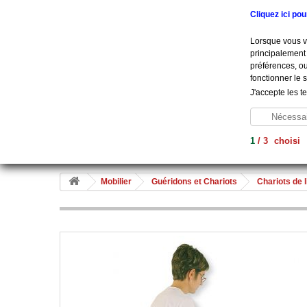
Appelez-nous au :
+33 (0) 801 908 500
Cliquez ici po
Lorsque vous vi
principalement 
préférences, ou
fonctionner le 
J'accepte les t
Nécessai
1
/
3
choisi
Aide À La Vie
Diagnostic
Soins
Hygiène
Me
Mobilier
Guéridons et Chariots
Chariots de 