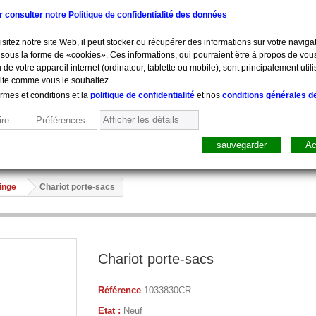
ur consulter notre Politique de confidentialité des données
sitez notre site Web, il peut stocker ou récupérer des informations sur votre navigat
sous la forme de «cookies». Ces informations, qui pourraient être à propos de vou
 de votre appareil internet (ordinateur, tablette ou mobile), sont principalement utili
site comme vous le souhaitez.
ermes et conditions et la
politique de confidentialité
et nos
conditions générales d
Afficher les détails
re
Préférences
sauvegarder
Ac
sure, Pesée
Mobilier
Pharmacie
Sacs, Mallet
Perfusion
linge
Chariot porte-sacs
Chariot porte-sacs
Référence
1033830CR
Etat :
Neuf