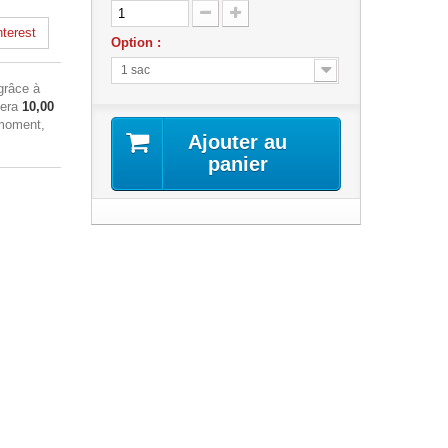
terest
Option :
1 sac
râce à
sera
10,00
 moment,
Ajouter au
panier