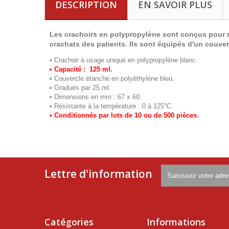
DESCRIPTION
EN SAVOIR PLUS
Les crachoirs en polypropylène sont conçus pour ré
crachats des patients. Ils sont équipés d'un couve
• Crachoir à usage unique en polypropylène blanc.
• Capacité : 125 ml.
• Couvercle étanche en polyéthylène bleu.
• Gradués par 25 ml.
• Dimensions en mm : 67 x 60.
• Résistante à la température : 0 à 125°C.
• Conditionnés par lots de 10 ou de 500 pièces.
Lettre d'information
Catégories
Informations