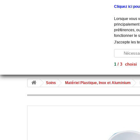
Appelez-nous au :
+33 (0) 801 908 500
Cliquez ici po
Lorsque vous vi
principalement 
préférences, ou
fonctionner le 
J'accepte les t
Nécessai
1
/
3
choisi
Aide À La Vie
Diagnostic
Soins
Hygiène
Me
Soins
Matériel Plastique, Inox et Aluminium