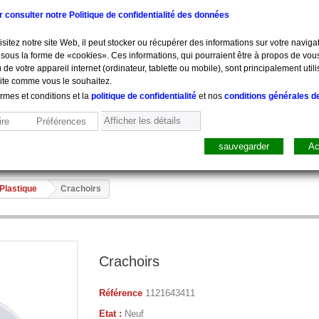
ur consulter notre Politique de confidentialité des données
sitez notre site Web, il peut stocker ou récupérer des informations sur votre navigat
sous la forme de «cookies». Ces informations, qui pourraient être à propos de vou
 de votre appareil internet (ordinateur, tablette ou mobile), sont principalement utili
site comme vous le souhaitez.
ermes et conditions et la
politique de confidentialité
et nos
conditions générales d
Afficher les détails
re
Préférences
sauvegarder
Ac
sure, Pesée
Mobilier
Pharmacie
Sacs, Mallet
Perfusion
Plastique
Crachoirs
Crachoirs
Référence
1121643411
Etat :
Neuf