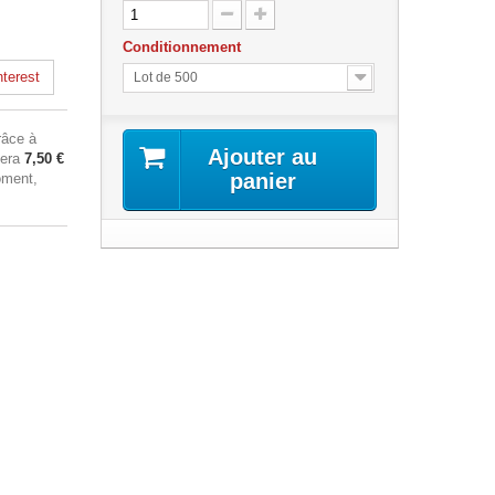
Conditionnement
terest
Lot de 500
âce à
Ajouter au
sera
7,50 €
panier
oment,