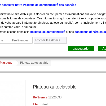
ur consulter notre Politique de confidentialité des données
sitez notre site Web, il peut stocker ou récupérer des informations sur votre navigat
sous la forme de «cookies». Ces informations, qui pourraient être à propos de vou
 de votre appareil internet (ordinateur, tablette ou mobile), sont principalement utili
site comme vous le souhaitez.
ermes et conditions et la
politique de confidentialité
et nos
conditions générales d
Afficher les détails
re
Préférences
sauvegarder
Ac
sure, Pesée
Mobilier
Pharmacie
Sacs, Mallet
Perfusion
Plastique
Plateau autoclavable
Plateau autoclavable
Référence
12926638
Etat :
Neuf