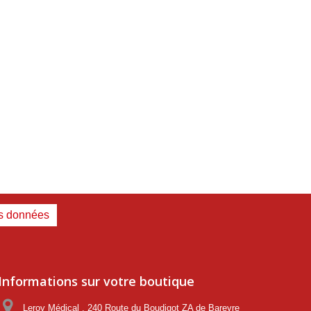
es données
Informations sur votre boutique
Leroy Médical , 240 Route du Boudigot ZA de Bareyre