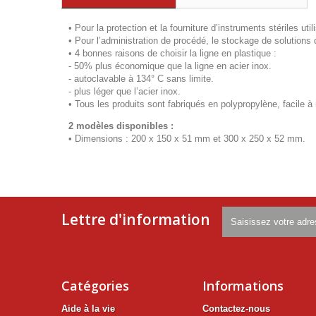
• Pour la protection et la fourniture d’instruments stériles uti
• Pour l’administration de procédé, le stockage de solutions 
• 4 bonnes raisons de choisir la ligne en plastique :
- 50% plus économique que la ligne en acier inox.
- autoclavable à 134° C sans limite.
- plus léger que l’acier inox.
• Tous les produits sont fabriqués en polypropylène, facile à 
2 modèles disponibles :
• Dimensions : 200 x 150 x 51 mm et 300 x 250 x 52 mm.
Lettre d'information
Catégories
Informations
Aide à la vie
Contactez-nous