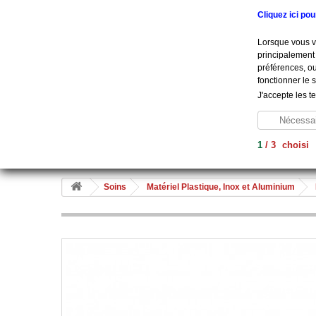
Appelez-nous au :
+33 (0) 801 908 500
Cliquez ici po
Lorsque vous vi
principalement 
préférences, ou
fonctionner le 
J'accepte les t
Nécessai
1
/
3
choisi
Aide À La Vie
Diagnostic
Soins
Hygiène
Me
Soins
Matériel Plastique, Inox et Aluminium