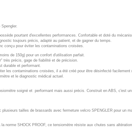
e Spengler.
ssède pourtant d'excellentes performances. Confortable et doté du mécanism
gnostic toujours précis, adapté au patient, et de gagner du temps.
onc conçu pour éviter les contaminations croisées.
oins de 150g) pour un confort d'utilisation parfait.
rès précis, gage de fiabilité et de précision.
st durable et performant.
r les contaminations croisées, il a été créé pour être désinfecté facilement (
mètre et le diagnostic médical actuel.
nsiomètre soigné et performant mais aussi précis. Construit en ABS, c'est un
c plusieurs tailles de brassards avec fermeture velcro SPENGLER pour un mainti
t à la norme SHOCK PROOF, ce tensiomètre résiste aux chutes sans altératio