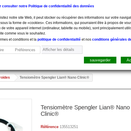
ur consulter notre Politique de confidentialité des données
sitez notre site Web, il peut stocker ou récupérer des informations sur votre navigat
sous la forme de «cookies». Ces informations, qui pourraient être à propos de vou
 de votre appareil internet (ordinateur, tablette ou mobile), sont principalement utili
site comme vous le souhaitez.
ermes et conditions et la
politique de confidentialité
et nos
conditions générales d
Afficher les détails
re
Préférences
sauvegarder
Ac
sure, Pesée
Mobilier
Pharmacie
Sacs, Mallet
Perfusion
roïdes
Tensiomètre Spengler Lian® Nano Clinic®
Tensiomètre Spengler Lian® Nano
Clinic®
Référence
135513251