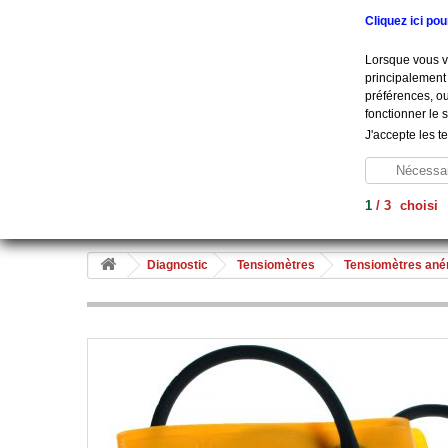
Appelez-nous au :
+33 (0) 801 908 500
Cliquez ici po
Lorsque vous vi
principalement 
préférences, ou
fonctionner le 
J'accepte les t
Nécessai
1
/
3
choisi
Aide À La Vie
Diagnostic
Soins
Hygiène
Me
Diagnostic
Tensiomètres
Tensiomètres ané