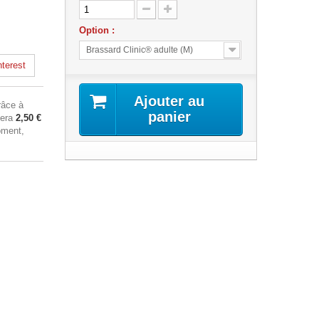
Option :
Brassard Clinic® adulte (M)
terest
Ajouter au
âce à
panier
sera
2,50 €
oment,