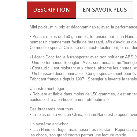
DESCRIPTION
EN SAVOIR PLUS
Mini poids, mini prix et décontaminable, avec la performanc
• Pesant moins de 150 grammes, le tensiomètre Lian Nano po
permet un changement facile de brassard, afin d'avoir un dia
Ce modèle spécial Clinic se désinfecte facilement, et est d
- Léger : Donc facile à transporter avec son boîtier en ABS (m
- Une performance Spengler : Avec son mécanisme "horloger" t
- Costaud : Il est résistant aux chocs, absorbe les chutes, e
- Un brassard décontaminable : Conçu spécialement pour évite
Fabricant français depuis 1907 : Spengler a inventé le tensio
Un instrument léger
• Robuste et fiable dans moins de 150 grammes, c'est un te
poids/solidité a particulièrement été optimisé.
Des brassards pour tous
• En plus de sa version Clinic, le Lian Nano est proposé ave
Un système anti-choc
• Lian Nano est léger, mais aussi très résistant. Répondan
les chocs, son grand cadran permet une lecture rapide.