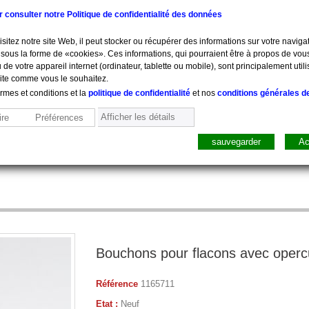
ur consulter notre Politique de confidentialité des données
sitez notre site Web, il peut stocker ou récupérer des informations sur votre navigat
sous la forme de «cookies». Ces informations, qui pourraient être à propos de vou
 de votre appareil internet (ordinateur, tablette ou mobile), sont principalement utili
site comme vous le souhaitez.
ermes et conditions et la
politique de confidentialité
et nos
conditions générales d
Afficher les détails
re
Préférences
sauvegarder
Ac
sure, Pesée
Mobilier
Pharmacie
Sacs, Mallet
Perfusion
Bouchons pour flacons avec operc
Référence
1165711
Etat :
Neuf