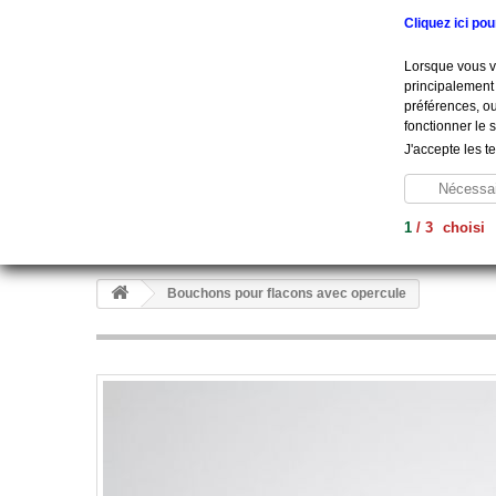
Appelez-nous au :
+33 (0) 801 908 500
Cliquez ici po
Lorsque vous vi
principalement 
préférences, ou
fonctionner le 
J'accepte les t
Nécessai
1
/
3
choisi
Aide À La Vie
Diagnostic
Soins
Hygiène
Me
Bouchons pour flacons avec opercule