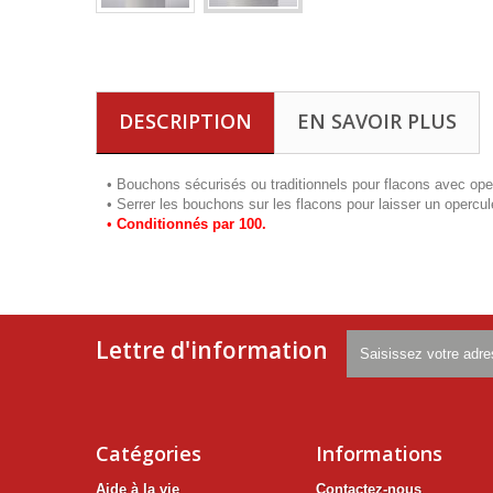
DESCRIPTION
EN SAVOIR PLUS
• Bouchons sécurisés ou traditionnels pour flacons avec ope
• Serrer les bouchons sur les flacons pour laisser un opercul
•
Conditionnés par 100.
Lettre d'information
Catégories
Informations
Aide à la vie
Contactez-nous