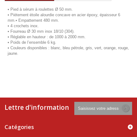
• Pied à sérum à roulettes Ø 50 mm.
• Piètement étoile alourdie concave en acier époxy, épaisseur 6
mm.• Empattement 480 mm.
• 4 crochets inox.
• Fourreau Ø 30 mm inox 18/10 (304).
• Réglable en hauteur : de 1000 à 2000 mm.
• Poids de l’ensemble 6 kg.
• Couleurs disponibles : blanc, bleu pétrole, gris, vert, orange, rouge,
jaune.
Lettre d'information
Catégories