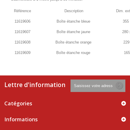
Référence
Description
Dim. ex
11619606
Boîte étanche bleue
355 
11619607
Boîte étanche jaune
280 
11619608
Boîte étanche orange
229
11619609
Boîte étanche rouge
165
Lettre d'information
Catégories
Informations