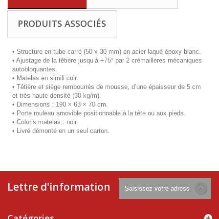
PRODUITS ASSOCIÉS
• Structure en tube carré (50 x 30 mm) en acier laqué époxy blanc.
• Ajustage de la têtière jusqu’à +75° par 2 crémaillères mécaniques
autobloquantes.
• Matelas en simili cuir.
• Têtière et siège rembourrés de mousse, d’une épaisseur de 5 cm
et très haute densité (30 kg/m).
• Dimensions : 190 × 63 × 70 cm.
• Porte rouleau amovible positionnable à la tête ou aux pieds.
• Coloris matelas : noir.
• Livré démonté en un seul carton.
Lettre d'information
Catégories