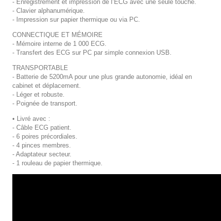
- Enregistrement et impression de l’ECG avec une seule touche.
- Clavier alphanumérique.
- Impression sur papier thermique ou via PC.
CONNECTIQUE ET MÉMOIRE
- Mémoire interne de 1 000 ECG.
- Transfert des ECG sur PC par simple connexion USB.
TRANSPORTABLE
- Batterie de 5200mA pour une plus grande autonomie, idéal en
cabinet et déplacement.
- Léger et robuste.
- Poignée de transport.
• Livré avec :
- Câble ECG patient.
- 6 poires précordiales.
- 4 pinces membres.
- Adaptateur secteur.
- 1 rouleau de papier thermique.