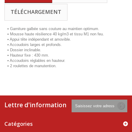
TÉLÉCHARGEMENT
•
Garniture galbée sans couture au maintien optimum.
• Mousse haute résilience 40 kg/m3 et tissu M1 non feu.
• Appui tête indépendant et amovible.
• Accoudoirs larges et profonds.
• Dossier inclinable.
• Hauteur fixe : 430 mm.
• Accoudoirs réglables en hauteur.
• 2 roulettes de manutention.
Lettre d'information
Catégories