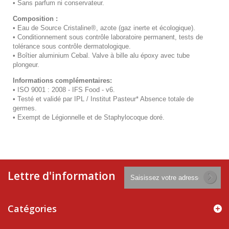
•
Sans parfum ni conservateur.
Composition :
•
Eau de Source Cristaline®, azote (gaz inerte et écologique).
•
Conditionnement sous contrôle laboratoire permanent, tests de
tolérance sous contrôle dermatologique.
•
Boîtier aluminium Cebal. Valve à bille alu époxy avec tube
plongeur.
Informations complémentaires:
•
ISO 9001 : 2008 - IFS Food - v6.
•
Testé et validé par IPL / Institut Pasteur* Absence totale de
germes.
•
Exempt de Légionnelle et de Staphylocoque doré.
Lettre d'information
Catégories