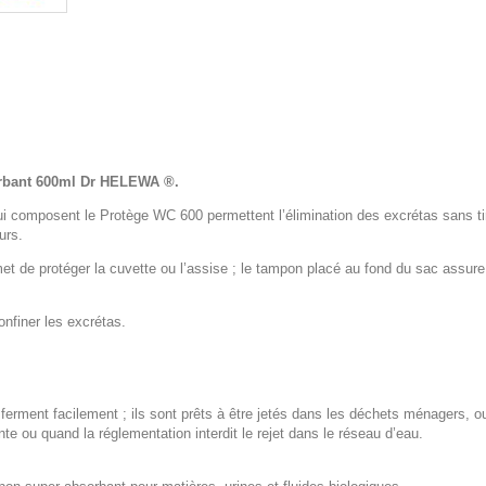
orbant 600ml Dr HELEWA ®.
i composent le Protège WC 600 permettent l’élimination des excrétas sans tir
urs.
 de protéger la cuvette ou l’assise ; le tampon placé au fond du sac assure, 
onfiner les excrétas.
se ferment facilement ; ils sont prêts à être jetés dans les déchets ménagers, o
te ou quand la réglementation interdit le rejet dans le réseau d’eau.