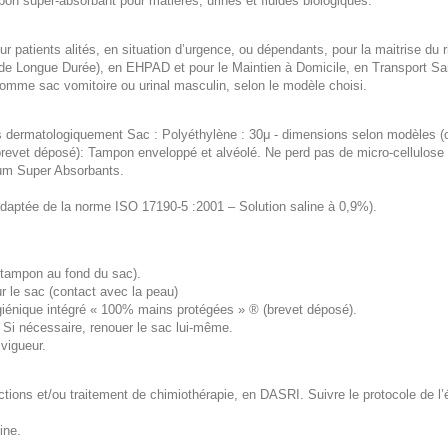
on super-absorbant pour matières, urines et fluides biologiques.
 patients alités, en situation d’urgence, ou dépendants, pour la maitrise du r
de Longue Durée), en EHPAD et pour le Maintien à Domicile, en Transport San
 comme sac vomitoire ou urinal masculin, selon le modèle choisi.
s dermatologiquement Sac : Polyéthylène : 30μ - dimensions selon modèles (
evet déposé): Tampon enveloppé et alvéolé. Ne perd pas de micro-cellulose 
ium Super Absorbants.
adaptée de la norme ISO 17190-5 :2001 – Solution saline à 0,9%).
 (tampon au fond du sac).
ur le sac (contact avec la peau)
ygiénique intégré « 100% mains protégées » ® (brevet déposé).
er. Si nécessaire, renouer le sac lui-même.
vigueur.
ons et/ou traitement de chimiothérapie, en DASRI. Suivre le protocole de l’
ine.