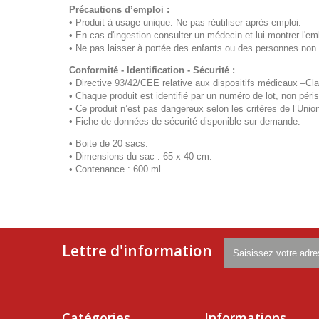
Précautions d’emploi :
• Produit à usage unique. Ne pas réutiliser après emploi.
• En cas d'ingestion consulter un médecin et lui montrer l'em
• Ne pas laisser à portée des enfants ou des personnes non 
Conformité - Identification - Sécurité :
• Directive 93/42/CEE relative aux dispositifs médicaux –Cla
• Chaque produit est identifié par un numéro de lot, non péri
• Ce produit n’est pas dangereux selon les critères de l’Uni
• Fiche de données de sécurité disponible sur demande.
• Boite de 20 sacs.
• Dimensions du sac : 65 x 40 cm.
• Contenance : 600 ml.
Lettre d'information
Catégories
Informations