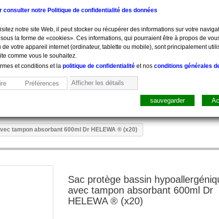
ur consulter notre Politique de confidentialité des données
sitez notre site Web, il peut stocker ou récupérer des informations sur votre navigat
sous la forme de «cookies». Ces informations, qui pourraient être à propos de vou
 de votre appareil internet (ordinateur, tablette ou mobile), sont principalement utili
site comme vous le souhaitez.
ermes et conditions et la
politique de confidentialité
et nos
conditions générales d
Afficher les détails
re
Préférences
sauvegarder
Ac
sure, Pesée
Mobilier
Pharmacie
Sacs, Mallet
Perfusion
 avec tampon absorbant 600ml Dr HELEWA ® (x20)
Sac protège bassin hypoallergéniq
avec tampon absorbant 600ml Dr
HELEWA ® (x20)