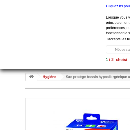
Appelez-nous au :
+33 (0) 801 908 500
Cliquez ici po
Lorsque vous vi
principalement 
préférences, ou
fonctionner le 
J'accepte les t
Nécessai
1
/
3
choisi
Aide À La Vie
Diagnostic
Soins
Hygiène
Me
Hygiène
Sac protège bassin hypoallergénique