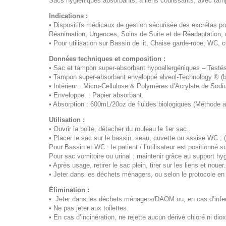
Sacs hygiéniques absorbants, à liens coulissants, avec tamp
Indications :
• Dispositifs médicaux de gestion sécurisée des excrétas pour
Réanimation, Urgences, Soins de Suite et de Réadaptation, 
• Pour utilisation sur Bassin de lit, Chaise garde-robe, WC,
Données techniques et composition :
• Sac et tampon super-absorbant hypoallergéniques – Testé
• Tampon super-absorbant enveloppé alveol-Technology ® (br
• Intérieur : Micro-Cellulose & Polymères d’Acrylate de Sod
• Enveloppe. : Papier absorbant.
• Absorption : 600mL/20oz de fluides biologiques (Méthode 
Utilisation :
• Ouvrir la boite, détacher du rouleau le 1er sac.
• Placer le sac sur le bassin, seau, cuvette ou assise WC ;
Pour Bassin et WC : le patient / l’utilisateur est positionné s
Pour sac vomitoire ou urinal : maintenir grâce au support h
• Après usage, retirer le sac plein, tirer sur les liens et nou
• Jeter dans les déchets ménagers, ou selon le protocole en 
Élimination :
• Jeter dans les déchets ménagers/DAOM ou, en cas d’infecti
• Ne pas jeter aux toilettes.
• En cas d’incinération, ne rejette aucun dérivé chloré ni diox