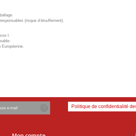
ballage.
responsables (risque d’étouffement).
sse I.
ssable.
on Européenne.
Politique de confidentialité d
Mon compte