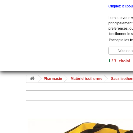
Appelez-nous au :
+33 (0) 801 908 500
Cliquez ici po
Lorsque vous vi
principalement 
préférences, ou
fonctionner le 
J'accepte les t
Nécessai
1
/
3
choisi
Aide À La Vie
Diagnostic
Soins
Hygiène
Me
Pharmacie
Matériel isotherme
Sacs isothe