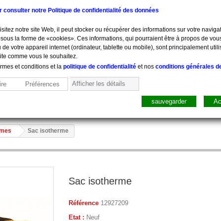
ur consulter notre Politique de confidentialité des données
sitez notre site Web, il peut stocker ou récupérer des informations sur votre navigat
sous la forme de «cookies». Ces informations, qui pourraient être à propos de vou
 de votre appareil internet (ordinateur, tablette ou mobile), sont principalement utili
site comme vous le souhaitez.
ermes et conditions et la
politique de confidentialité
et nos
conditions générales d
Afficher les détails
re
Préférences
sauvegarder
Ac
sure, Pesée
Mobilier
Pharmacie
Sacs, Mallet
Perfusion
rmes
Sac isotherme
Sac isotherme
Référence
12927209
Etat :
Neuf