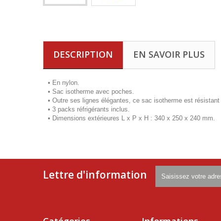
DESCRIPTION
EN SAVOIR PLUS
• En nylon.
• Sac isotherme avec poches.
• Outre ses lignes élégantes, ce sac isotherme est résistant
• 3 packs réfrigérants inclus.
• Dimensions extérieures L x P x H : 340 x 250 x 240 mm.
Lettre d'information
Catégories
Informations