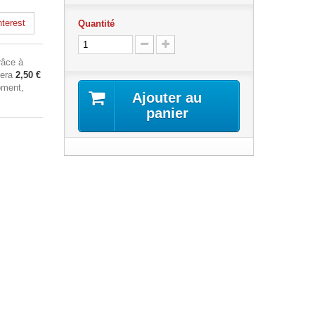
terest
Quantité
âce à
sera
2,50 €
oment,
Ajouter au
panier