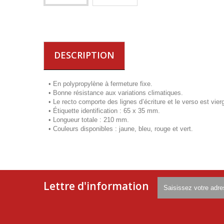
DESCRIPTION
• En polypropylène à fermeture fixe.
• Bonne résistance aux variations climatiques.
• Le recto comporte des lignes d’écriture et le verso est vier
• Étiquette identification : 65 x 35 mm.
• Longueur totale : 210 mm.
• Couleurs disponibles : jaune, bleu, rouge et vert.
Lettre d'information