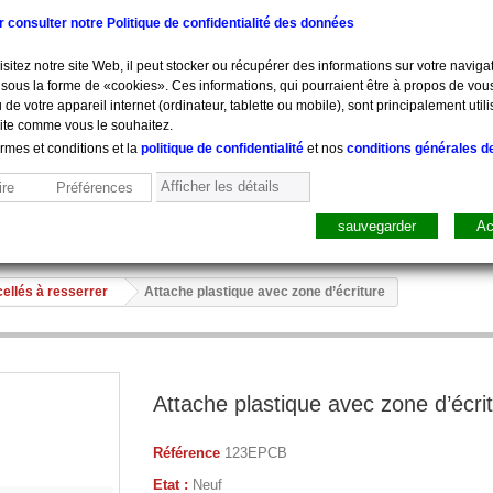
ur consulter notre Politique de confidentialité des données
sitez notre site Web, il peut stocker ou récupérer des informations sur votre navigat
sous la forme de «cookies». Ces informations, qui pourraient être à propos de vou
 de votre appareil internet (ordinateur, tablette ou mobile), sont principalement utili
site comme vous le souhaitez.
ermes et conditions et la
politique de confidentialité
et nos
conditions générales d
Afficher les détails
re
Préférences
sauvegarder
Ac
sure, Pesée
Mobilier
Pharmacie
Sacs, Mallet
Perfusion
ellés à resserrer
Attache plastique avec zone d’écriture
Attache plastique avec zone d’écri
Référence
123EPCB
Etat :
Neuf