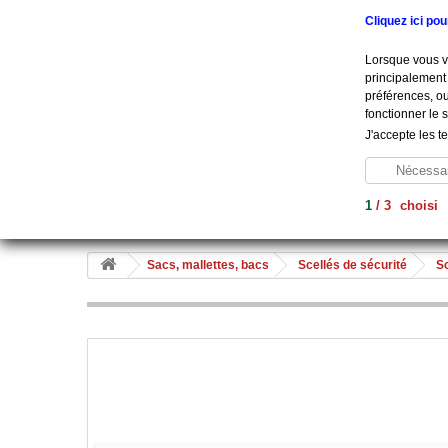
Appelez-nous au :
+33 (0) 801 908 500
Cliquez ici po
Lorsque vous vi
principalement 
préférences, ou
fonctionner le 
J'accepte les t
Nécessai
1
/
3
choisi
Aide À La Vie
Diagnostic
Soins
Hygiène
Me
Sacs, mallettes, bacs
Scellés de sécurité
Sc