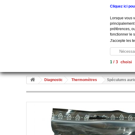
Appelez-nous au :
+33 (0) 801 908 500
Cliquez ici po
Lorsque vous vi
principalement 
préférences, ou
fonctionner le 
J'accepte les t
Nécessai
1
/
3
choisi
Aide À La Vie
Diagnostic
Soins
Hygiène
Me
Diagnostic
Thermomètres
Spéculums auric