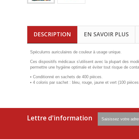
DESCRIPTION
EN SAVOIR PLUS
Spéculums auriculaires de couleur à usage unique.
Ces dispositifs médicaux s'utilisent avec la plupart des modè
permettre une hygiène optimale et éviter tout risque de cont
• Conditionné en sachets de 400 pièces.
• 4 coloris par sachet : bleu, rouge, jaune et vert (100 pièce
Lettre d'information