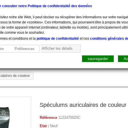
ur consulter notre Politique de confidentialité des données
sitez notre site Web, il peut stocker ou récupérer des informations sur votre navigat
sous la forme de «cookies». Ces informations, qui pourraient être à propos de vou
 de votre appareil internet (ordinateur, tablette ou mobile), sont principalement utili
site comme vous le souhaitez.
ermes et conditions et la
politique de confidentialité
et nos
conditions générales d
Afficher les détails
re
Préférences
sauvegarder
Ac
sure, Pesée
Mobilier
Pharmacie
Sacs, Mallet
Perfusion
ulaires de couleur
Spéculums auriculaires de couleur
Référence
1122470025C
Etat :
Neuf